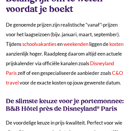
De officiële Disney® Hotels met een voordelig tarief:
voordat je boekt
maximale magie voor een voordeliger tarief
Disney Hotel Santa Fe & Hotel Cheyenne
De genoemde prijzen zijn realistische “vanaf”-prijzen
Disney Davy Crockett Ranch
voor het laagseizoen (bijv. januari, maart, september).
Slimme bespaartips: meer dan alleen je hotel
Tijdens
schoolvakanties
en
weekenden
liggen de
kosten
aanzienlijk hoger. Raadpleeg daarom altijd een actuele
Veelgestelde vragen (FAQ)
prijskalender via officiële kanalen zoals
Disneyland
Paris
zelf of een gespecialiseerde aanbieder zoals
C&O
travel
voor de exacte kosten op jouw gewenste datum.
De slimste keuze voor je portemonnee:
B&B Hôtel près de Disneyland® Paris
De voordelige keuze in prijs-kwaliteit. Perfect voor wie