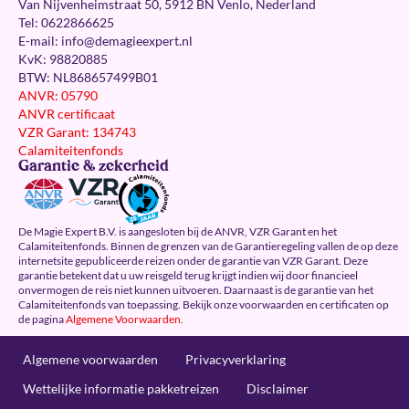
Van Nijvenheimstraat 50, 5912 BN Venlo, Nederland
Tel: 0622866625
E-mail:
info@demagieexpert.nl
KvK: 98820885
BTW: NL868657499B01
ANVR: 05790
ANVR certificaat
VZR Garant: 134743
Calamiteitenfonds
Garantie & zekerheid
De Magie Expert B.V. is aangesloten bij de ANVR, VZR Garant en het
Calamiteitenfonds. Binnen de grenzen van de Garantieregeling vallen de op deze
internetsite gepubliceerde reizen onder de garantie van VZR Garant. Deze
garantie betekent dat u uw reisgeld terug krijgt indien wij door financieel
onvermogen de reis niet kunnen uitvoeren. Daarnaast is de garantie van het
Calamiteitenfonds van toepassing. Bekijk onze voorwaarden en certificaten op
de pagina
Algemene Voorwaarden
.
Algemene voorwaarden
Privacyverklaring
Wettelijke informatie pakketreizen
Disclaimer