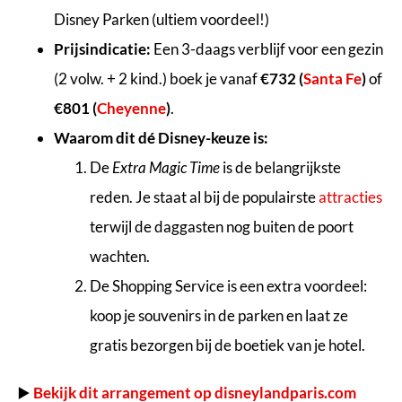
Disney Parken (ultiem voordeel!)
Prijsindicatie:
Een 3-daags verblijf voor een gezin
(2 volw. + 2 kind.) boek je vanaf
€732 (
Santa Fe
)
of
€801 (
Cheyenne
)
.
Waarom dit dé Disney-keuze is:
De
Extra Magic Time
is de belangrijkste
reden. Je staat al bij de populairste
attracties
terwijl de daggasten nog buiten de poort
wachten.
De Shopping Service is een extra voordeel:
koop je souvenirs in de parken en laat ze
gratis bezorgen bij de boetiek van je hotel.
▶️
Bekijk dit arrangement op disneylandparis.com