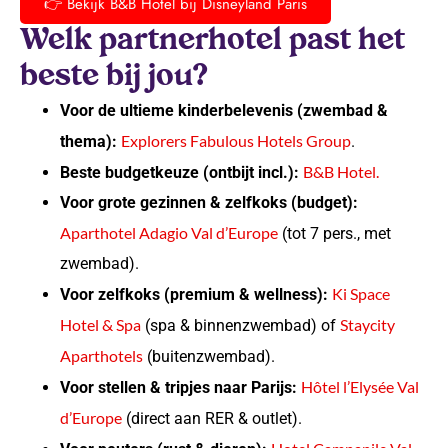
👉 Bekijk B&B Hotel bij Disneyland Paris
Welk partnerhotel past het
beste bij jou?
Voor de ultieme kinderbelevenis (zwembad &
Explorers Fabulous Hotels Group
thema):
.
B&B Hotel.
Beste budgetkeuze (ontbijt incl.):
Voor grote gezinnen & zelfkoks (budget):
Aparthotel Adagio Val d’Europe
(tot 7 pers., met
zwembad).
Ki Space
Voor zelfkoks (premium & wellness):
Hotel & Spa
Staycity
(spa & binnenzwembad) of
Aparthotels
(buitenzwembad).
Hôtel l’Elysée Val
Voor stellen & tripjes naar Parijs:
d’Europe
(direct aan RER & outlet).