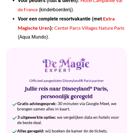
Hotel Campanile Val
Voor peuters (rust & dieren):
de France
(kinderboerderij).
Extra
Voor een complete resortvakantie (met
Magische Uren
Center Parcs Villages Nature Paris
):
(Aqua Mundo).
Officieel aangesloten Disneyland® Paris partner
Jullie reis naar Disneyland® Paris,
persoonlijk geregeld
Gratis adviesgesprek:
30 minuten via Google Meet, we
brengen samen alles in kaart.
3 uitgewerkte opties:
we vergelijken data en hotels voor
de beste deal.
Alles geregeld:
wij boeken de kamer én de tickets.