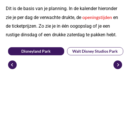
Dit is de basis van je planning. In de kalender hieronder
6. Disney Premier Access
openingstijden
zie je per dag de verwachte drukte, de
en
Overzicht schoolvakanties & feestdagen 2026
de ticketprijzen. Zo zie je in één oogopslag of je een
Franse schoolvakanties 2026
rustige dinsdag of een drukke zaterdag te pakken hebt.
Feestdagen 2026 (drukke dagen)
Disneyland Park
Walt Disney Studios Park
Plan een gratis adviesgesprek
Jullie reis naar Disneyland® Paris, persoonlijk
geregeld
Veelgestelde Vragen