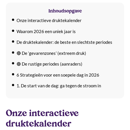
Inhoudsopgave
Onze interactieve druktekalender
Waarom 2026 een uniek jaar is
De druktekalender: de beste en slechtste periodes
🔴 De ‘gevarenzones’ (extreem druk)
🟢 De rustige periodes (aanraders)
6 Strategieën voor een soepele dag in 2026
1. De start van de dag: ga tegen de stroom in
2. Lunch niet als iedereen luncht
3. Gebruik de Single Rider rij
Onze interactieve
4. Zoek de geheime rustplekken
druktekalender
5. Installeer de app (echt doen!)