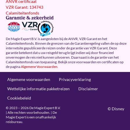
ANVR certificaat
VZR Garant: 134743
Calamiteitenfonds
Garantie & zekerheid
De Magie Expert B.V. is aangesloten bij de ANVR, VZR Garant en het
Calamiteitenfonds. Binnen de grenzen van de Garantieregeling vallen de op deze
internetsite gepubliceerde reizen onder de garantie van VZR Garant. Deze
garantie betekent dat u uw reisgeld terug krijgt indien wij door financieel
onvermogen de reis niet kunnen uitvoeren. Daarnaast is de garantie van het
Calamiteitenfonds van toepassing. Bekijk onze voorwaarden en certificaten op
de pagina
Algemene Voorwaarden
.
Algemene voorwaarden
Privacyverklaring
Wettelijke informatie pakketreizen
Disclaimer
Cookiebeleid
© 2023 – 2026 De Magie Expert B.V.
© Disney
| Alle rechten voorbehouden. | De
Magie Expert is een onafhankelijk
reisbureau.