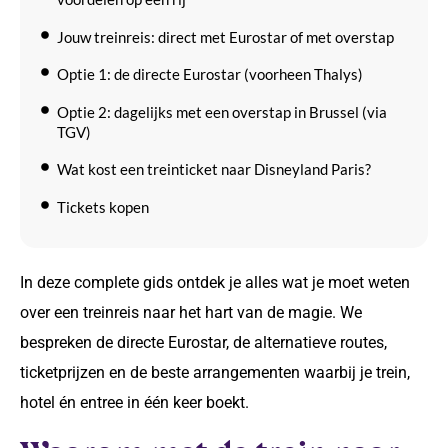
Jouw treinreis: direct met Eurostar of met overstap
Optie 1: de directe Eurostar (voorheen Thalys)
Optie 2: dagelijks met een overstap in Brussel (via
TGV)
Wat kost een treinticket naar Disneyland Paris?
Tickets kopen
Onze ervaringen: tips voor een vlekkeloze treinreis
Plan een gratis adviesgesprek
In deze complete gids ontdek je alles wat je moet weten
over een treinreis naar het hart van de magie. We
Jullie reis naar Disneyland® Paris, persoonlijk
geregeld
bespreken de directe Eurostar, de alternatieve routes,
ticketprijzen en de beste arrangementen waarbij je trein,
Veelgestelde vragen (FAQ)
hotel én entree in één keer boekt.