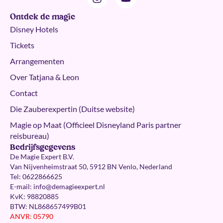
Ontdek de magie
Disney Hotels
Tickets
Arrangementen
Over Tatjana & Leon
Contact
Die Zauberexpertin (Duitse website)
Magie op Maat (Officieel Disneyland Paris partner
reisbureau)
Bedrijfsgegevens
De Magie Expert B.V.
Van Nijvenheimstraat 50, 5912 BN Venlo, Nederland
Tel: 0622866625
E-mail:
info@demagieexpert.nl
KvK: 98820885
BTW: NL868657499B01
ANVR: 05790