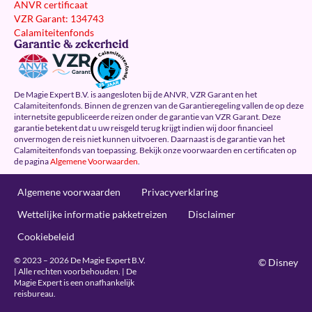
ANVR certificaat
VZR Garant: 134743
Calamiteitenfonds
Garantie & zekerheid
De Magie Expert B.V. is aangesloten bij de ANVR, VZR Garant en het
Calamiteitenfonds. Binnen de grenzen van de Garantieregeling vallen de op deze
internetsite gepubliceerde reizen onder de garantie van VZR Garant. Deze
garantie betekent dat u uw reisgeld terug krijgt indien wij door financieel
onvermogen de reis niet kunnen uitvoeren. Daarnaast is de garantie van het
Calamiteitenfonds van toepassing. Bekijk onze voorwaarden en certificaten op
de pagina
Algemene Voorwaarden
.
Algemene voorwaarden
Privacyverklaring
Wettelijke informatie pakketreizen
Disclaimer
Cookiebeleid
© 2023 – 2026 De Magie Expert B.V.
© Disney
| Alle rechten voorbehouden. | De
Magie Expert is een onafhankelijk
reisbureau.