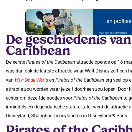
De geschiedenis van 
Caribbean
De eerste
Pirates of the Caribbean
attractie opende op 18 maa
was dan ook de laatste attractie waar Walt Disney zelf een ha
It’s a Small World
van
en
Pirates of the Caribbean
erg veel op e
attractie zou worden waar je zelf doorheen zou lopen. Door 
echter om dezelfde bootjes voor
Pirates of the Caribbean
te g
inmiddels een legendarische status. Later werd de attractie
Disneyland, Shanghai Disneyland en in Disneyland® Paris.
Pirates of the Carib