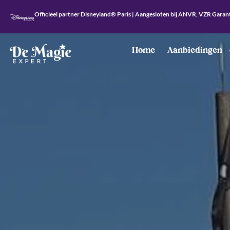
Officieel partner Disneyland® Paris | Aangesloten bij ANVR, VZR Garan
Home
Aanbiedingen