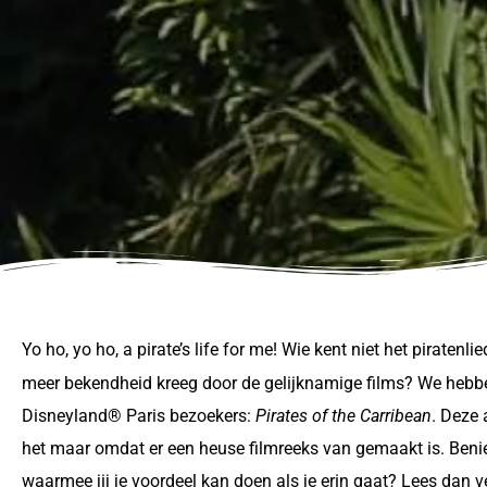
Yo ho, yo ho, a pirate’s life for me! Wie kent niet het piraten
meer bekendheid kreeg door de gelijknamige films? We hebben
Disneyland® Paris bezoekers:
Pirates of the Carribean
. Deze
het maar omdat er een heuse filmreeks van gemaakt is. Benie
waarmee jij je voordeel kan doen als je erin gaat? Lees dan v