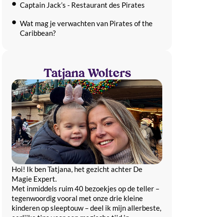
Captain Jack’s - Restaurant des Pirates
Wat mag je verwachten van Pirates of the
Caribbean?
Tips voor Pirates of the Caribbean
Plan een gratis adviesgesprek
Tatjana Wolters
Jullie reis naar Disneyland® Paris,
persoonlijk geregeld
Hoi! Ik ben Tatjana, het gezicht achter De
Magie Expert.
​Met inmiddels ruim 40 bezoekjes op de teller –
tegenwoordig vooral met onze drie kleine
kinderen op sleeptouw – deel ik mijn allerbeste,