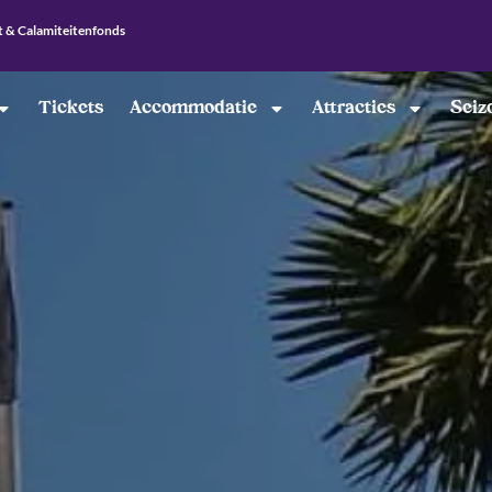
t & Calamiteitenfonds
Tickets
Accommodatie
Attracties
Seiz