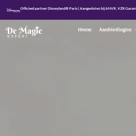
Officieel partner Disneyland® Paris | Aangesloten bij ANVR, VZR Garan
Home
Aanbiedingen