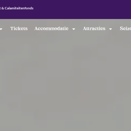
t & Calamiteitenfonds
Tickets
Accommodatie
Attracties
Seiz