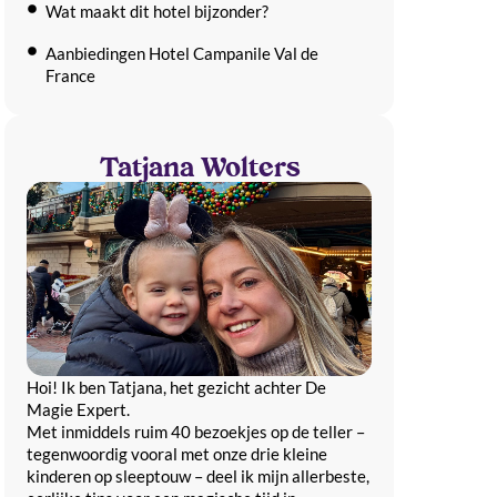
Wat maakt dit hotel bijzonder?
Aanbiedingen Hotel Campanile Val de
France
Kamers
2-persoonskamer met ontbijt
Tatjana Wolters
4-persoonskamer met ontbijt
2-persoonskamer met ontbijt
4-persoonskamer met ontbijt
2-persoonskamer met ontbijt
4-persoonskamer met ontbijt
Hoi! Ik ben Tatjana, het gezicht achter De
Kamerfaciliteiten
Magie Expert.
​Met inmiddels ruim 40 bezoekjes op de teller –
Ligging
tegenwoordig vooral met onze drie kleine
kinderen op sleeptouw – deel ik mijn allerbeste,
Hotelinformatie en faciliteiten